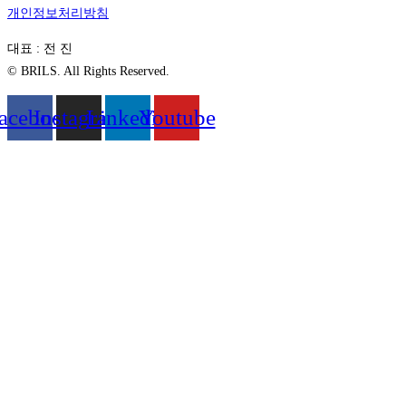
개인정보처리방침
대표 : 전 진
© BRILS. All Rights Reserved.
acebook
Instagram
Linkedin
Youtube